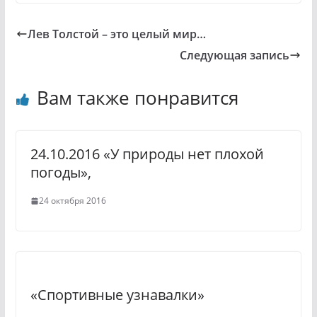
n
K
T
o
e
Лев Толстой – это целый мир…
k
l
Следующая запись
l
e
a
g
Вам также понравится
s
r
s
a
24.10.2016 «У природы нет плохой
n
m
погоды»,
i
24 октября 2016
k
i
«Спортивные узнавалки»