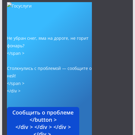
Не убран снег, яма на дороге, не горит
фонарь?
</span >
Столкнулись с проблемой — сообщите о
ней!
</span >
</div >
Сообщить о проблеме
</button >
</div > </div > </div >
</div >