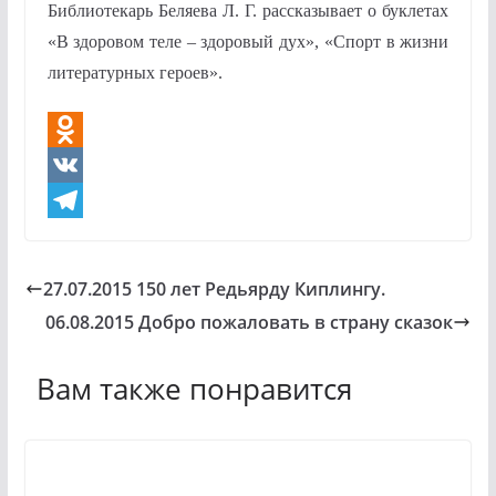
Библиотекарь Беляева Л. Г. рассказывает о буклетах
«В здоровом теле – здоровый дух», «Спорт в жизни
литературных героев».
O
d
V
n
K
T
o
e
27.07.2015 150 лет Редьярду Киплингу.
k
l
06.08.2015 Добро пожаловать в страну сказок
l
e
a
g
Вам также понравится
s
r
s
a
n
m