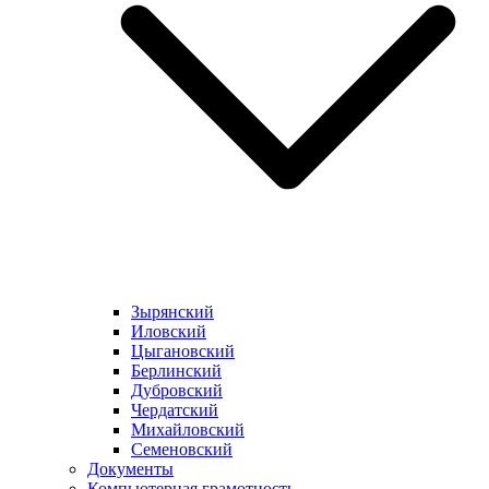
Зырянский
Иловский
Цыгановский
Берлинский
Дубровский
Чердатский
Михайловский
Семеновский
Документы
Компьютерная грамотность