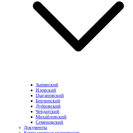
Зырянский
Иловский
Цыгановский
Берлинский
Дубровский
Чердатский
Михайловский
Семеновский
Документы
Компьютерная грамотность