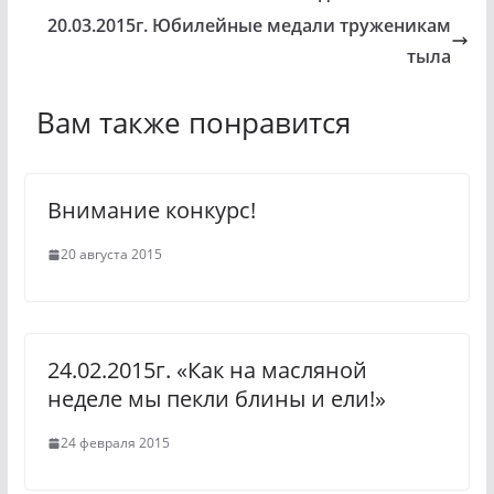
k
l
20.03.2015г. Юбилейные медали труженикам
l
e
тыла
a
g
Вам также понравится
s
r
s
a
n
m
Внимание конкурс!
i
k
20 августа 2015
i
24.02.2015г. «Как на масляной
неделе мы пекли блины и ели!»
24 февраля 2015