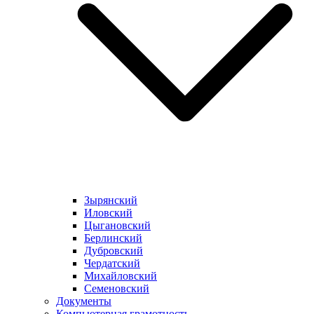
Зырянский
Иловский
Цыгановский
Берлинский
Дубровский
Чердатский
Михайловский
Семеновский
Документы
Компьютерная грамотность