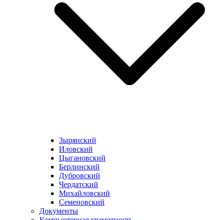
Зырянский
Иловский
Цыгановский
Берлинский
Дубровский
Чердатский
Михайловский
Семеновский
Документы
Компьютерная грамотность