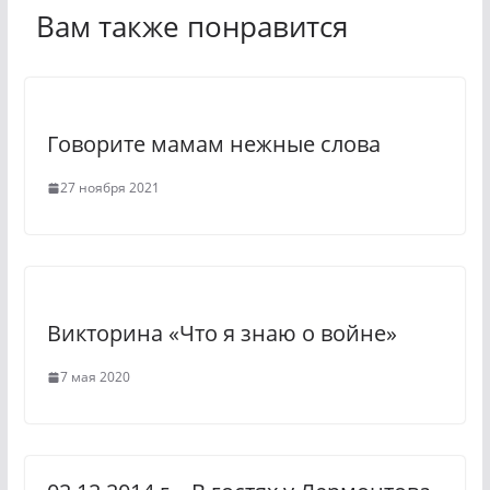
a
g
Вам также понравится
s
r
s
a
n
m
Говорите мамам нежные слова
i
k
27 ноября 2021
i
Викторина «Что я знаю о войне»
7 мая 2020