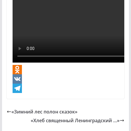
O
d
V
n
K
T
o
e
«Зимний лес полон сказок»
k
l
«Хлеб священный Ленинградский …»
l
e