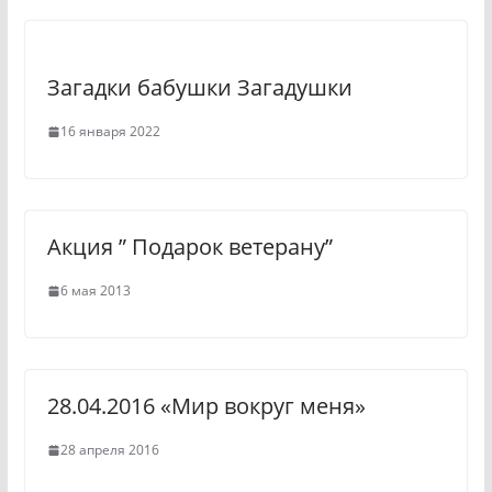
s
a
n
m
Загадки бабушки Загадушки
i
k
16 января 2022
i
Акция ” Подарок ветерану”
6 мая 2013
28.04.2016 «Мир вокруг меня»
28 апреля 2016