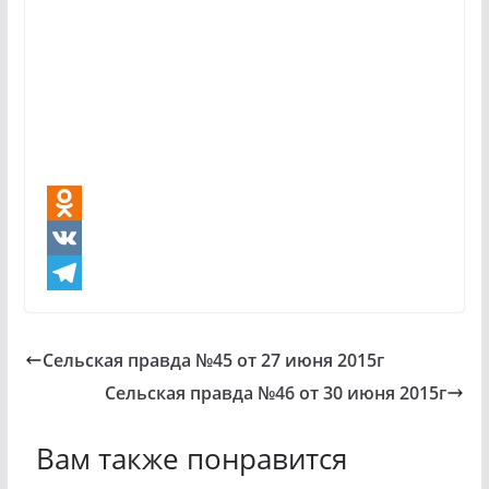
O
d
V
n
K
T
o
e
Сельская правда №45 от 27 июня 2015г
k
l
Сельская правда №46 от 30 июня 2015г
l
e
a
g
Вам также понравится
s
r