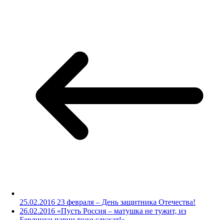
25.02.2016 23 февраля – День защитника Отечества!
26.02.2016 «Пусть Россия – матушка не тужит, из
Берлинки парни тоже служат!»