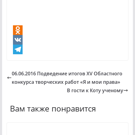
O
d
V
n
K
T
o
e
06.06.2016 Подведение итогов XV Областного
k
l
конкурса творческих работ «Я и мои права»
l
e
В гости к Коту ученому
a
g
Вам также понравится
s
r
s
a
n
m