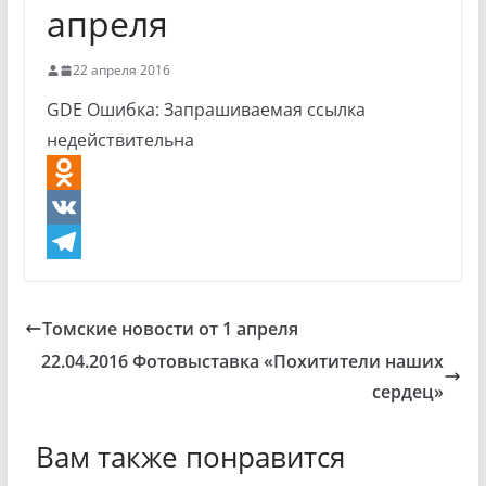
апреля
22 апреля 2016
GDE Ошибка: Запрашиваемая ссылка
недействительна
O
d
V
n
K
T
o
e
Томские новости от 1 апреля
k
l
22.04.2016 Фотовыставка «Похитители наших
l
e
сердец»
a
g
Вам также понравится
s
r
s
a