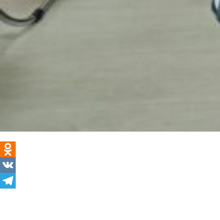
Odnoklassniki
VK
Telegram