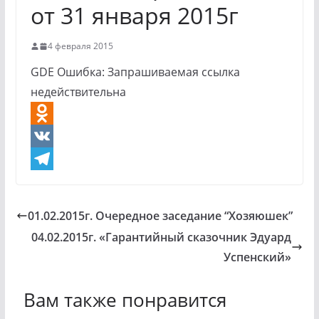
от 31 января 2015г
4 февраля 2015
GDE Ошибка: Запрашиваемая ссылка
недействительна
O
d
V
n
K
T
o
e
01.02.2015г. Очередное заседание “Хозяюшек”
k
l
04.02.2015г. «Гарантийный сказочник Эдуард
l
e
Успенский»
a
g
Вам также понравится
s
r
s
a