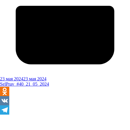
23 мая 2024
23 мая 2024
SelPrav_#40_21_05_2024
Odnoklassniki
VK
Telegram