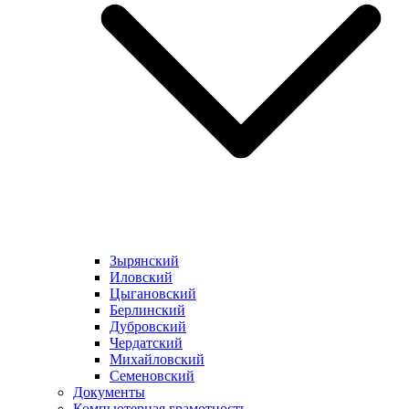
Зырянский
Иловский
Цыгановский
Берлинский
Дубровский
Чердатский
Михайловский
Семеновский
Документы
Компьютерная грамотность