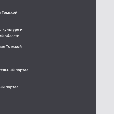
я Томской
о культуре и
ой области
ные Томской
тельный портал
ый портал