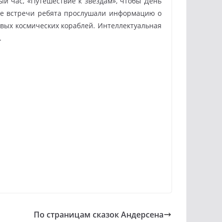
ый час, «Путешествие к звездам», чтобы День
але встречи ребята прослушали информацию о
рвых космических кораблей. Интеллектуальная
.
По страницам сказок Андерсена