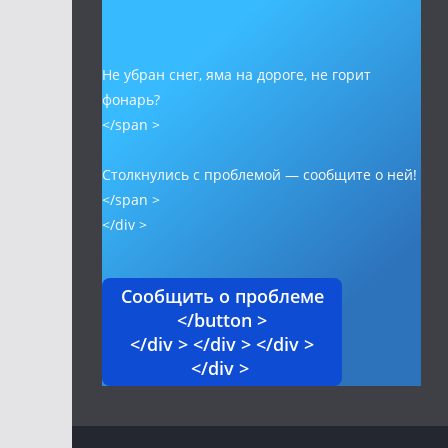
Не убран снег, яма на дороге, не горит
фонарь?
</span >
Столкнулись с проблемой — сообщите о ней!
</span >
</div >
Сообщить о проблеме
</button >
</div > </div > </div >
</div >