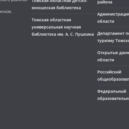
Томская областная детско-
района
юношеская библиотека
нское,
Администраци
Томская областная
области
универсальная научная
Департамент п
библиотека им. А. С. Пушкина
туризму Томск
Открытые дан
области
Российский
общеобразова
Федеральный
образовательн