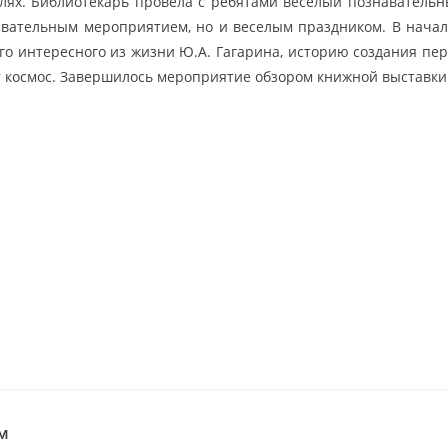
лях. Библиотекарь провела с ребятами веселый познавательн
навательным мероприятием, но и веселым праздником. В нач
ого интересного из жизни Ю.А. Гагарина, историю создания пе
т космос. Завершилось мероприятие обзором книжной выставки
ом