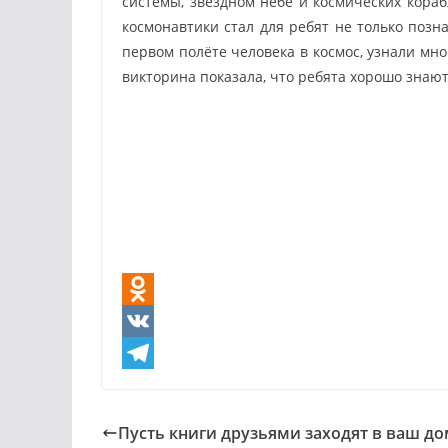
системы, звездном небе и космических кораб
космонавтики стал для ребят не только поз
первом полёте человека в космос, узнали мн
викторина показала, что ребята хорошо знаю
O
d
V
n
K
T
o
e
Пусть книги друзьями заходят в ваш д