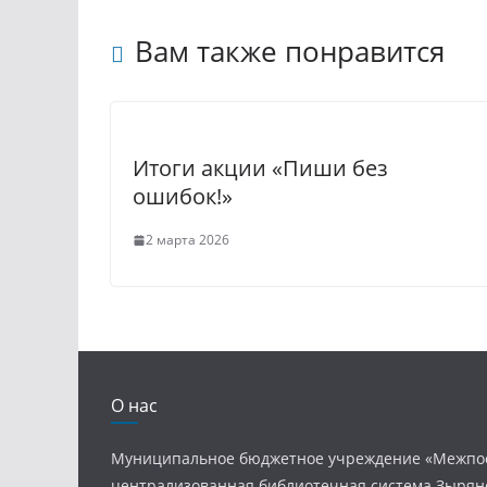
k
l
l
e
Вам также понравится
a
g
s
r
s
a
Итоги акции «Пиши без
n
m
ошибок!»
i
2 марта 2026
k
i
О нас
Муниципальное бюджетное учреждение «Межпо
централизованная библиотечная система Зырян