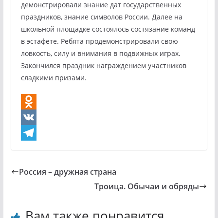
демонстрировали знание дат государственных
праздников, знание символов России. Далее на
школьной площадке состоялось состязание команд
в эстафете. Ребята продемонстрировали свою
ловкость, силу и внимания в подвижных играх.
Закончился праздник награждением участников
сладкими призами.
O
d
V
n
K
T
o
e
Россия – дружная страна
k
l
Троица. Обычаи и обряды
l
e
a
g
Вам также понравится