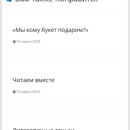
s
r
s
a
n
m
«Мы кому букет подарим?»
i
k
10 марта 2020
i
Читаем вместе
10 марта 2025