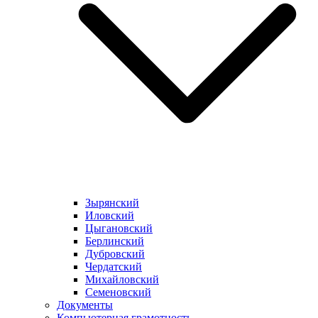
Зырянский
Иловский
Цыгановский
Берлинский
Дубровский
Чердатский
Михайловский
Семеновский
Документы
Компьютерная грамотность