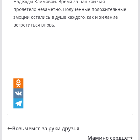
Надежды Климовой. Время за чашкой чая
пролетело незаметно. Полученные положительные
эмоции остались в душе каждого, как и желание
встретиться вновь.
O
d
V
n
K
T
o
e
Возьмемся за руки друзья
k
l
Мамино сердце