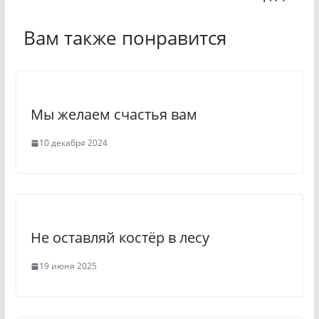
l
e
a
g
Вам также понравится
s
r
s
a
n
m
Мы желаем счастья вам
i
k
10 декабря 2024
i
Не оставляй костёр в лесу
19 июня 2025