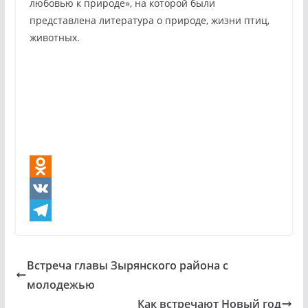
любовью к природе», на которой были
представлена литература о природе, жизни птиц,
животных.
O
d
V
n
K
T
o
e
Встреча главы Зырянского района с
k
l
молодежью
l
e
Как встречают Новый год