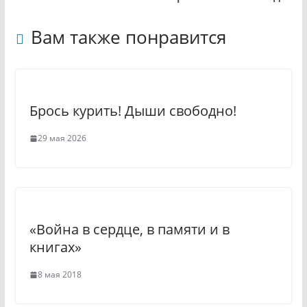
a
g
Вам также понравится
s
r
s
a
n
m
i
Брось курить! Дыши свободно!
k
29 мая 2026
i
«Война в сердце, в памяти и в
книгах»
8 мая 2018