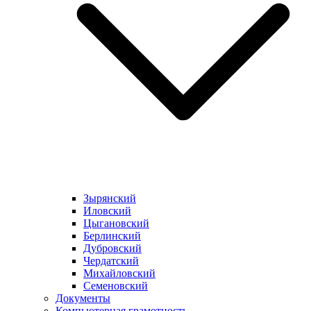
Зырянский
Иловский
Цыгановский
Берлинский
Дубровский
Чердатский
Михайловский
Семеновский
Документы
Компьютерная грамотность