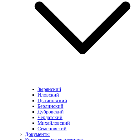
Зырянский
Иловский
Цыгановский
Берлинский
Дубровский
Чердатский
Михайловский
Семеновский
Документы
Компьютерная грамотность