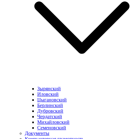
Зырянский
Иловский
Цыгановский
Берлинский
Дубровский
Чердатский
Михайловский
Семеновский
Документы
Компьютерная грамотность