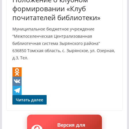
формировании «Клуб
s
a
почитателей библиотеки»
n
m
i
Муниципальное бюджетное учреждение
k
“Межпоселенческая Централизованная
библиотечная система Зырянского района”
i
636850 Томская область, с. Зырянское, ул. Озерная,
д.3, Тел.
O
d
V
n
K
T
Читать далее
o
e
k
l
Версия для
l
e