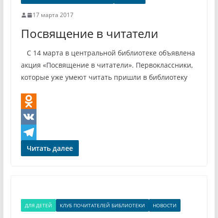
a
g
17 марта 2017
s
r
Посвящение в читатели
s
a
n
m
С 14 марта в центральной библиотеке объявлена
i
акция «Посвящение в читатели». Первоклассники,
которые уже умеют читать пришли в библиотеку
k
i
O
d
V
n
K
T
Читать далее
o
e
k
l
l
e
ДЛЯ ДЕТЕЙ
КЛУБ ПОЧИТАТЕЛЕЙ БИБЛИОТЕКИ
НОВОСТИ
a
g