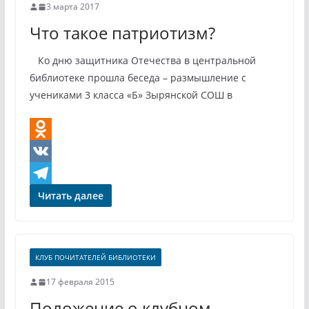
3 марта 2017
s
r
Что такое патриотизм?
s
a
n
m
Ко дню защитника Отечества в центральной
i
библиотеке прошла беседа – размышление с
учениками 3 класса «Б» Зырянской СОШ в
k
i
O
d
V
n
K
T
Читать далее
o
e
k
l
КЛУБ ПОЧИТАТЕЛЕЙ БИБЛИОТЕКИ
l
e
a
g
17 февраля 2015
Положение о клубном
s
r