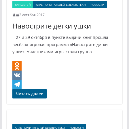
ДЛЯ ДЕТЕЙ
КЛУБ ПОЧИТАТЕЛЕЙ БИБЛИОТЕКИ
НОВОСТИ
2 октября 2017
Навострите детки ушки
27 и 29 октября в пункте выдачи книг прошла
весёлая игровая программа «Навострите детки
ушки». Участниками игры стали группа
O
d
V
n
K
T
Читать далее
o
e
k
l
l
e
КЛУБ ПОЧИТАТЕЛЕЙ БИБЛИОТЕКИ
НОВОСТИ