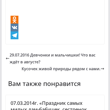
O
d
V
n
K
T
o
e
29.07.2016 Девчонки и мальчишки! Что вас
k
l
ждёт в августе?
l
e
Кусочек живой природы рядом с нами.
a
g
Вам также понравится
s
r
s
a
n
m
07.03.2014г. «Праздник самых
i
милых дам-бабушек, сестренок,