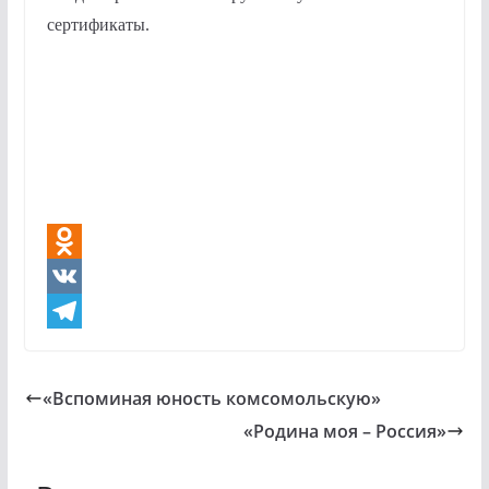
сертификаты.
O
d
V
n
K
T
o
e
«Вспоминая юность комсомольскую»
k
l
«Родина моя – Россия»
l
e
a
g