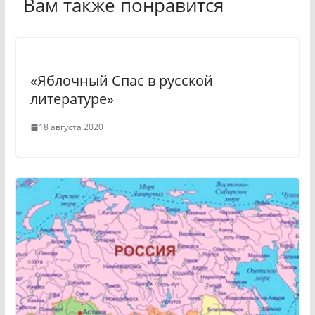
Вам также понравится
s
r
s
a
n
m
«Яблочный Спас в русской
i
литературе»
k
18 августа 2020
i