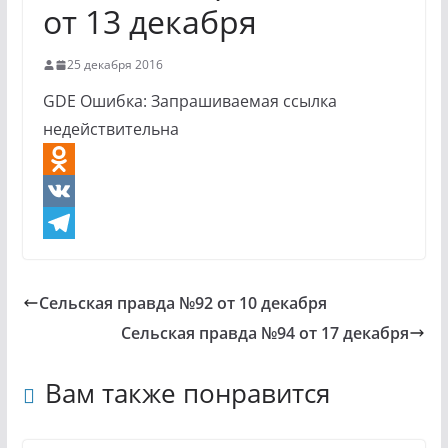
от 13 декабря
25 декабря 2016
GDE Ошибка: Запрашиваемая ссылка
недействительна
O
d
V
n
K
T
o
e
Сельская правда №92 от 10 декабря
k
l
Сельская правда №94 от 17 декабря
l
e
a
g
Вам также понравится
s
r
s
a