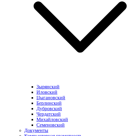
Зырянский
Иловский
Цыгановский
Берлинский
Дубровский
Чердатский
Михайловский
Семеновский
Документы
Компьютерная грамотность