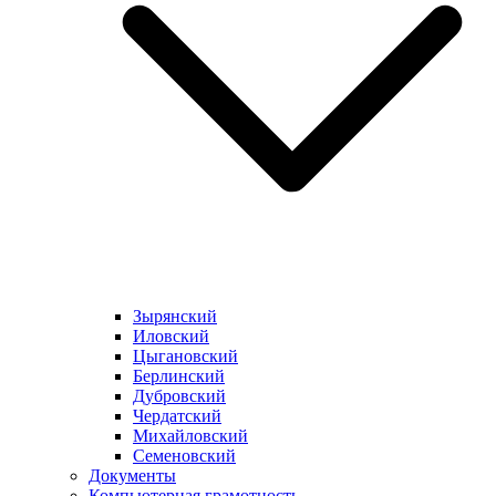
Зырянский
Иловский
Цыгановский
Берлинский
Дубровский
Чердатский
Михайловский
Семеновский
Документы
Компьютерная грамотность