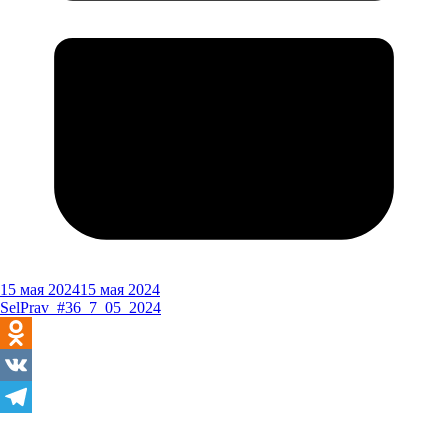
15 мая 2024
15 мая 2024
SelPrav_#36_7_05_2024
Odnoklassniki
VK
Telegram