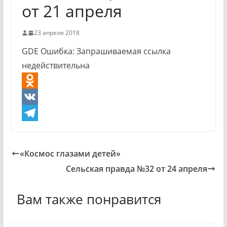
от 21 апреля
23 апреля 2018
GDE Ошибка: Запрашиваемая ссылка
недействительна
O
d
V
n
K
T
o
e
«Космос глазами детей»
k
l
Сельская правда №32 от 24 апреля
l
e
a
g
Вам также понравится
s
r
s
a