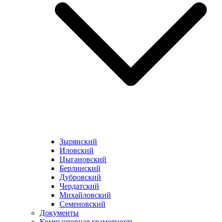
Зырянский
Иловский
Цыгановский
Берлинский
Дубровский
Чердатский
Михайловский
Семеновский
Документы
Компьютерная грамотность