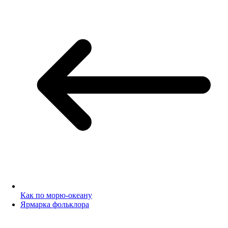
Как по морю-океану
Ярмарка фольклора