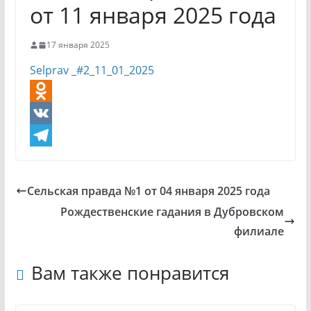
от 11 января 2025 года
17 января 2025
Selprav _#2_11_01_2025
O
d
V
n
K
T
o
e
Сельская правда №1 от 04 января 2025 года
k
l
Рождественские гадания в Дубровском
l
e
филиале
a
g
Вам также понравится
s
r
s
a