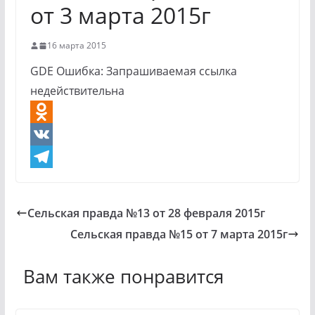
от 3 марта 2015г
16 марта 2015
GDE Ошибка: Запрашиваемая ссылка
недействительна
O
d
V
n
K
T
o
e
Сельская правда №13 от 28 февраля 2015г
k
l
Сельская правда №15 от 7 марта 2015г
l
e
a
g
Вам также понравится
s
r
s
a