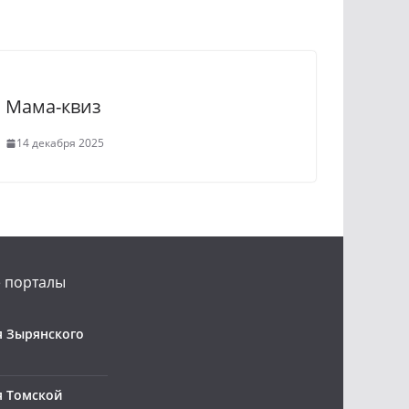
Мама-квиз
14 декабря 2025
 порталы
 Зырянского
я Томской