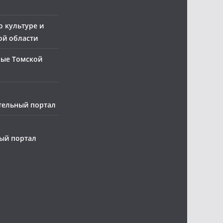
о культуре и
ой области
ные Томской
тельный портал
ый портал