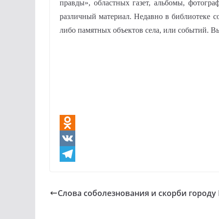
правды», областных газет, альбомы, фотогра
различный материал. Недавно в библиотеке с
либо памятных объектов села, или событий. 
O
d
V
n
K
T
o
e
Слова соболезнования и скорби город
k
l
l
e