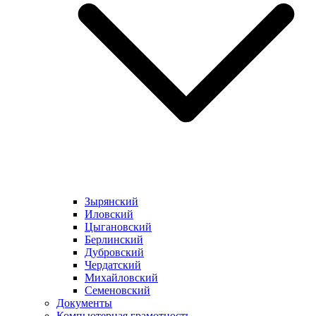
Зырянский
Иловский
Цыгановский
Берлинский
Дубровский
Чердатский
Михайловский
Семеновский
Документы
Компьютерная грамотность