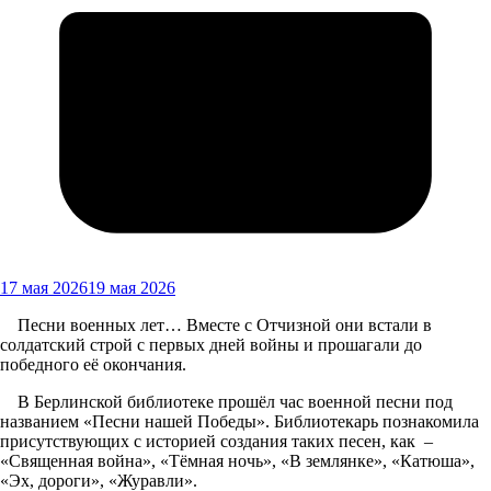
17 мая 2026
19 мая 2026
Песни военных лет… Вместе с Отчизной они встали в
солдатский строй с первых дней войны и прошагали до
победного её окончания.
В Берлинской библиотеке прошёл час военной песни под
названием «Песни нашей Победы». Библиотекарь познакомила
присутствующих с историей создания таких песен, как –
«Священная война», «Тёмная ночь», «В землянке», «Катюша»,
«Эх, дороги», «Журавли».