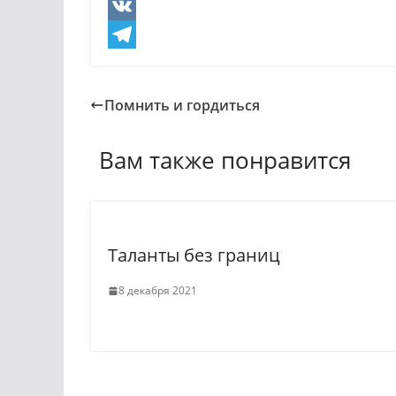
O
d
V
n
K
T
o
e
Помнить и гордиться
k
l
l
e
Вам также понравится
a
g
s
r
s
a
Таланты без границ
n
m
i
8 декабря 2021
k
i