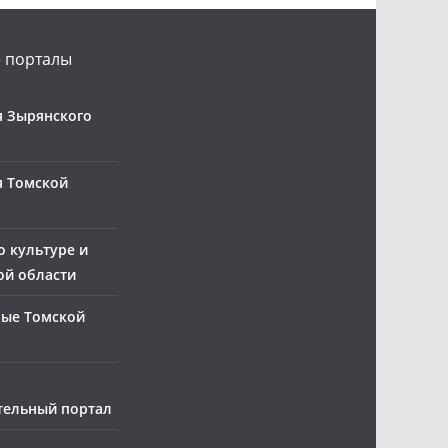
 порталы
 Зырянского
я Томской
о культуре и
ой области
ные Томской
тельный портал