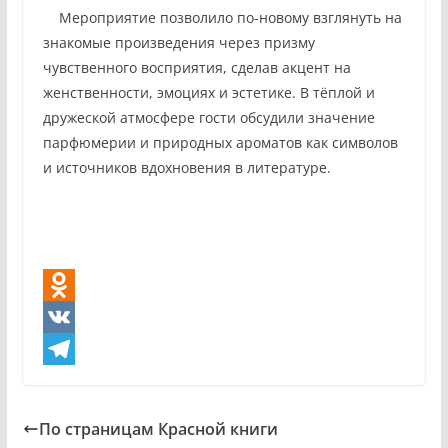
Мероприятие позволило по-новому взглянуть на
знакомые произведения через призму
чувственного восприятия, сделав акцент на
женственности, эмоциях и эстетике. В тёплой и
дружеской атмосфере гости обсудили значение
парфюмерии и природных ароматов как символов
и источников вдохновения в литературе.
O
d
V
n
K
T
o
e
По страницам Красной книги
k
l