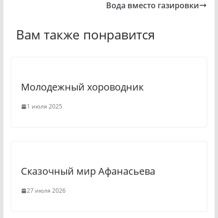
Вода вместо газировки
l
e
a
g
Вам также понравится
s
r
s
a
n
m
Молодежный хороводник
i
k
1 июля 2025
i
Сказочный мир Афанасьева
27 июля 2026