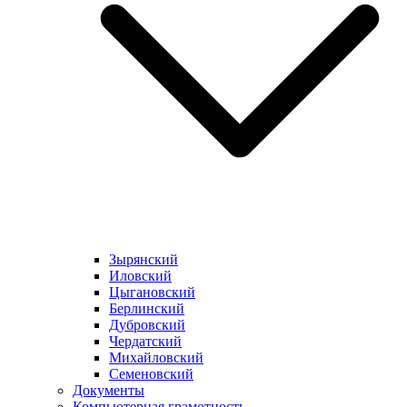
Зырянский
Иловский
Цыгановский
Берлинский
Дубровский
Чердатский
Михайловский
Семеновский
Документы
Компьютерная грамотность