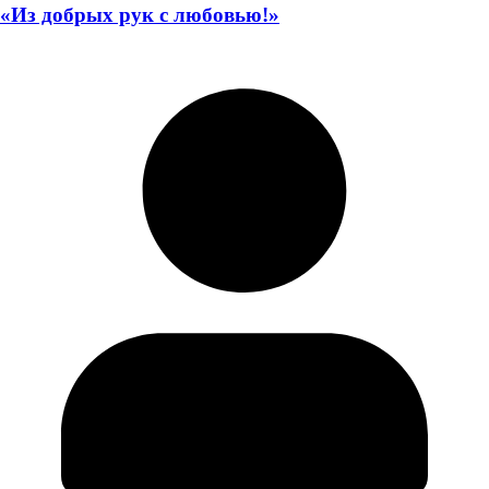
«Из добрых рук с любовью!»