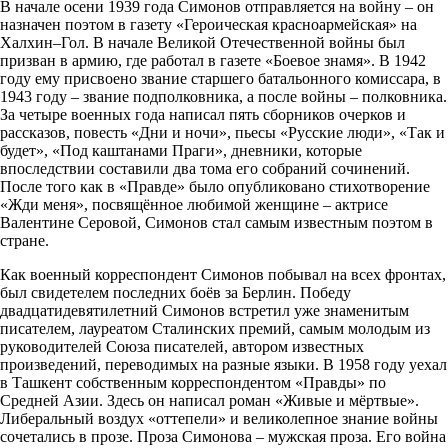
В начале осени 1939 года Симонов отправляется на войну – он
назначен поэтом в газету «Героическая красноармейская» на
Халхин–Гол. В начале Великой Отечественной войны был
призван в армию, где работал в газете «Боевое знамя». В 1942
году ему присвоено звание старшего батальонного комиссара, в
1943 году – звание подполковника, а после войны – полковника.
За четыре военных года написал пять сборников очерков и
рассказов, повесть «Дни и ночи», пьесы «Русские люди», «Так и
будет», «Под каштанами Праги», дневники, которые
впоследствии составили два тома его собраний сочинений.
После того как в «Правде» было опубликовано стихотворение
«Жди меня», посвящённое любимой женщине – актрисе
Валентине Серовой, Симонов стал самым известным поэтом в
стране.
Как военный корреспондент Симонов побывал на всех фронтах,
был свидетелем последних боёв за Берлин. Победу
двадцатидевятилетний Симонов встретил уже знаменитым
писателем, лауреатом Сталинских премий, самым молодым из
руководителей Союза писателей, автором известных
произведений, переводимых на разные языки. В 1958 году уехал
в Ташкент собственным корреспондентом «Правды» по
Средней Азии. Здесь он написал роман «Живые и мёртвые».
Либеральный воздух «оттепели» и великолепное знание войны
сочетались в прозе. Проза Симонова – мужская проза. Его война