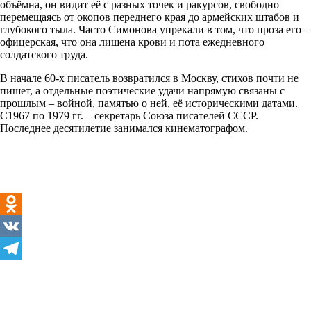
объёмна, он видит её с разных точек и ракурсов, свободно
перемещаясь от окопов переднего края до армейских штабов и
глубокого тыла. Часто Симонова упрекали в том, что проза его –
офицерская, что она лишена крови и пота ежедневного
солдатского труда.
В начале 60-х писатель возвратился в Москву, стихов почти не
пишет, а отдельные поэтические удачи напрямую связаны с
прошлым – войной, памятью о ней, её историческими датами.
С1967 по 1979 гг. – секретарь Союза писателей СССР.
Последнее десятилетие занимался кинематографом.
Odnoklassniki
VK
Telegram