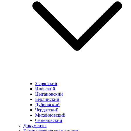
Зырянский
Иловский
Цыгановский
Берлинский
Дубровский
Чердатский
Михайловский
Семеновский
Документы
Компьютерная грамотность