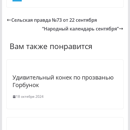
n
K
T
o
e
Сельская правда №73 от 22 сентября
k
l
“Народный календарь сентября”
l
e
a
g
Вам также понравится
s
r
s
a
n
m
Удивительный конек по прозванью
i
Горбунок
k
18 октября 2024
i