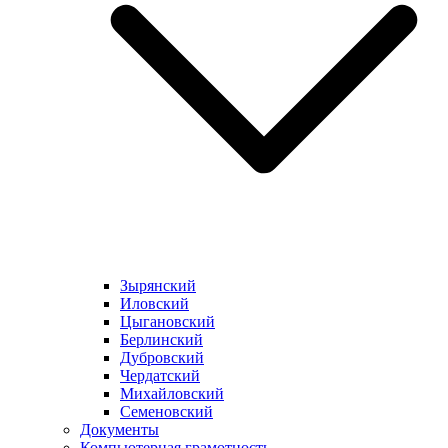
Зырянский
Иловский
Цыгановский
Берлинский
Дубровский
Чердатский
Михайловский
Семеновский
Документы
Компьютерная грамотность