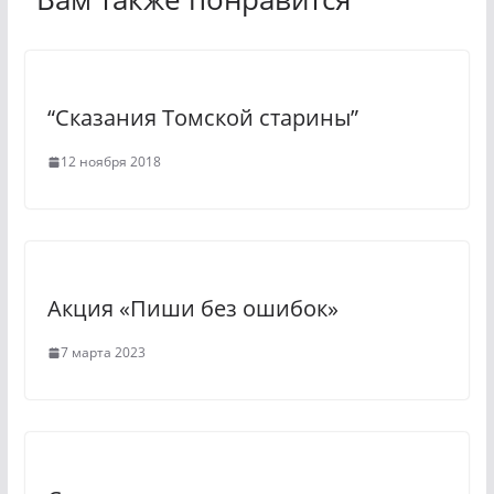
s
r
s
a
n
m
“Сказания Томской старины”
i
k
12 ноября 2018
i
Акция «Пиши без ошибок»
7 марта 2023