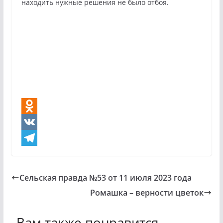
находить нужные решения не было отбоя.
O
d
V
n
K
T
o
e
Сельская правда №53 от 11 июля 2023 года
k
l
Ромашка – верности цветок
l
e
a
g
Вам также понравится