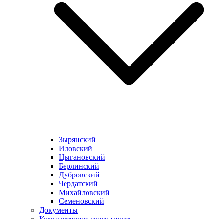
Зырянский
Иловский
Цыгановский
Берлинский
Дубровский
Чердатский
Михайловский
Семеновский
Документы
Компьютерная грамотность