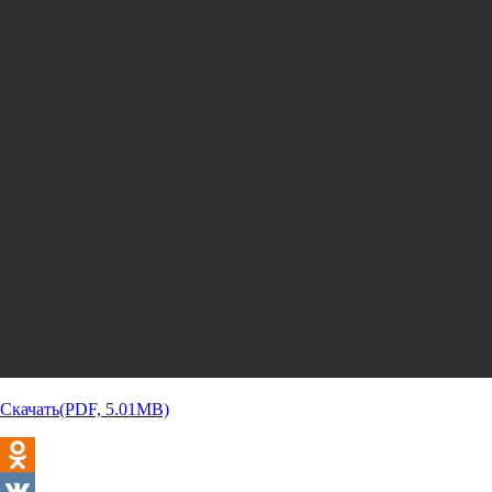
Скачать(PDF, 5.01MB)
Odnoklassniki