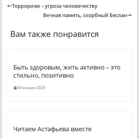
o
e
Терроризм – угроза человечеству
k
l
Вечная память, скорбный Беслан
l
e
a
g
Вам также понравится
s
r
s
a
n
m
Быть здоровым, жить активно – это
i
стильно, позитивно
k
30 января 2026
i
Читаем Астафьева вместе