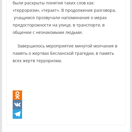
были раскрыты понятия таких слов как:
«терроризм», «теракт». В продолжение разговора,
учащимся прозвучали напоминания о мерах
предосторожности на улице, в транспорте, в
общении с незнакомыми людьми.
Завершилось мероприятие минутой молчания в
память о жертвах Бесланской трагедии, в память
всех жертв терроризма.
O
d
V
n
K
T