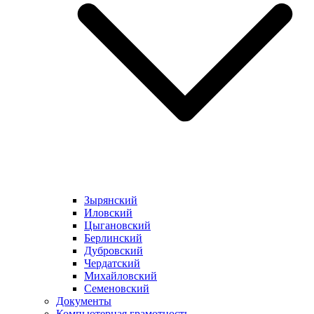
Зырянский
Иловский
Цыгановский
Берлинский
Дубровский
Чердатский
Михайловский
Семеновский
Документы
Компьютерная грамотность