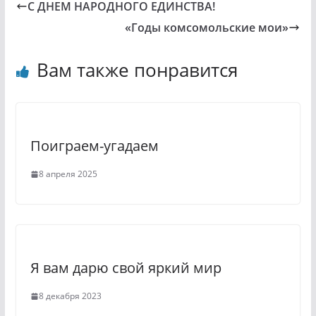
С ДНЕМ НАРОДНОГО ЕДИНСТВА!
k
l
«Годы комсомольские мои»
l
e
a
g
Вам также понравится
s
r
s
a
n
m
Поиграем-угадаем
i
k
8 апреля 2025
i
Я вам дарю свой яркий мир
8 декабря 2023