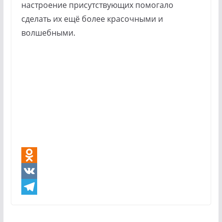
настроение присутствующих помогало
сделать их ещё более красочными и
волшебными.
O
d
V
n
K
T
o
e