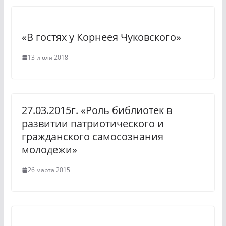
n
m
i
«В гостях у Корнеея Чуковского»
k
13 июля 2018
i
27.03.2015г. «Роль библиотек в
развитии патриотического и
гражданского самосознания
молодежи»
26 марта 2015