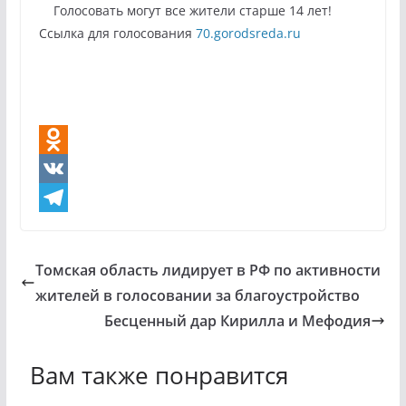
Голосовать могут все жители старше 14 лет!
Ссылка для голосования
70.gorodsreda.ru
O
d
V
n
K
T
o
e
Томская область лидирует в РФ по активности
k
l
жителей в голосовании за благоустройство
l
e
Бесценный дар Кирилла и Мефодия
a
g
Вам также понравится
s
r
s
a