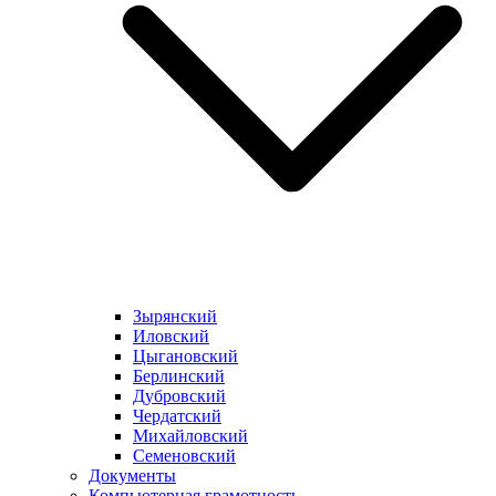
Зырянский
Иловский
Цыгановский
Берлинский
Дубровский
Чердатский
Михайловский
Семеновский
Документы
Компьютерная грамотность